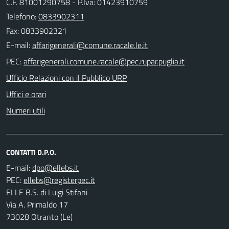
C.F. 81001290758 - P.Iva: 01423910759
Telefono:
0833902311
Fax: 0833902321
E-mail:
PEC:
Ufficio Relazioni con il Pubblico URP
Uffici e orari
Numeri utili
CONTATTI D.P.O.
E-mail:
PEC:
ELLE B.S. di Luigi Stifani
Via A. Primaldo 17
73028 Otranto (Le)