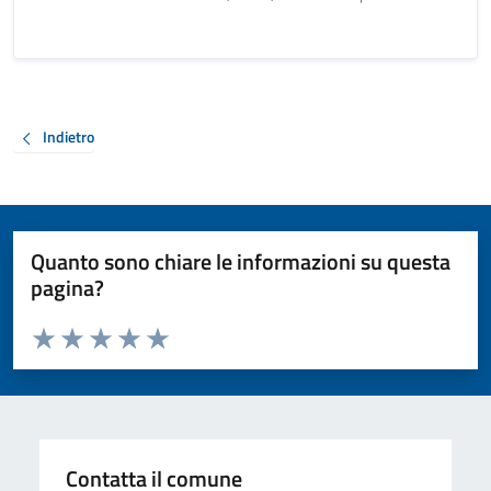
Indietro
Quanto sono chiare le informazioni su questa
pagina?
Valuta da 1 a 5 stelle la pagina
Valuta 1 stelle su 5
Valuta 2 stelle su 5
Valuta 3 stelle su 5
Valuta 4 stelle su 5
Valuta 5 stelle su 5
Contatta il comune