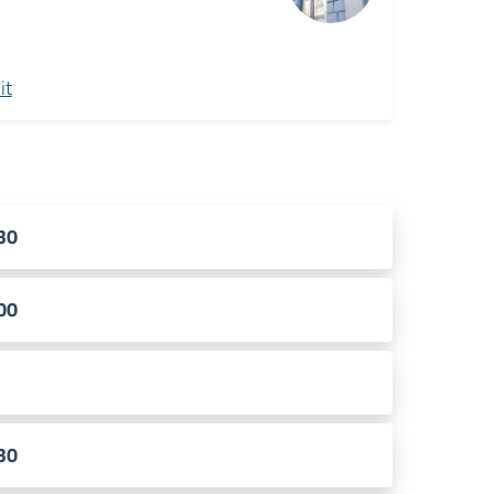
it
.30
.00
.30