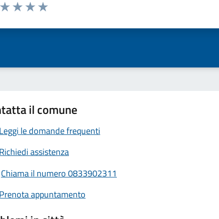
a da 1 a 5 stelle la pagina
ta 1 stelle su 5
Valuta 2 stelle su 5
Valuta 3 stelle su 5
Valuta 4 stelle su 5
Valuta 5 stelle su 5
tatta il comune
Leggi le domande frequenti
Richiedi assistenza
Chiama il numero 0833902311
Prenota appuntamento