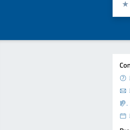
Valut
Valu
Con