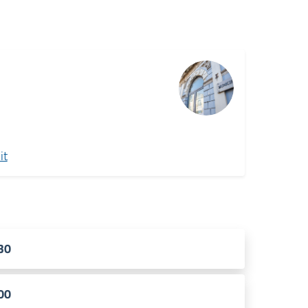
it
.30
.00