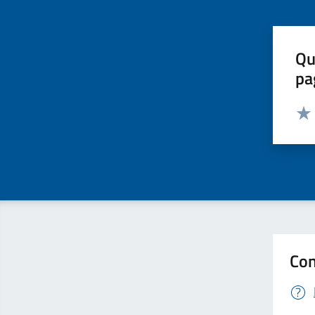
Qu
pa
Valut
Valu
Con