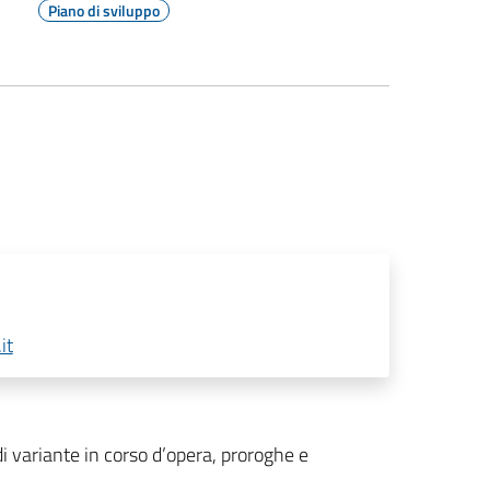
Piano di sviluppo
it
 di variante in corso d’opera, proroghe e