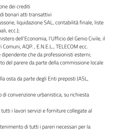
ne dei crediti
i bonari atti transattivi
ssorie, liquidazione SAL, contabilità finale, liste
li, ecc.);
istero dell’Economia, l’Ufficio del Genio Civile, il
tri Comuni, AQP. , E.N.E.L., TELECOM ecc.
le dipendente che da professionisti esterni;
nto del parere da parte della commissione locale
la osta da parte degli Enti preposti (ASL,
 di convenzione urbanistica, su richiesta
utti i lavori servizi e forniture collegate al
enimento di tutti i pareri necessari per la