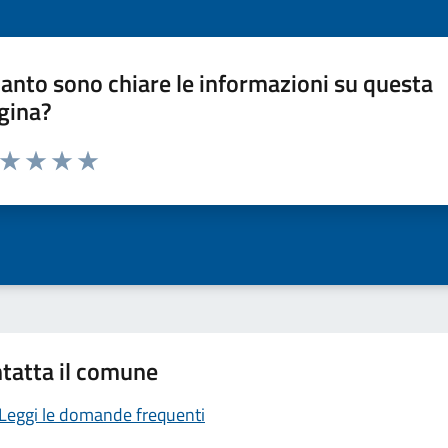
anto sono chiare le informazioni su questa
gina?
a da 1 a 5 stelle la pagina
ta 1 stelle su 5
Valuta 2 stelle su 5
Valuta 3 stelle su 5
Valuta 4 stelle su 5
Valuta 5 stelle su 5
tatta il comune
Leggi le domande frequenti