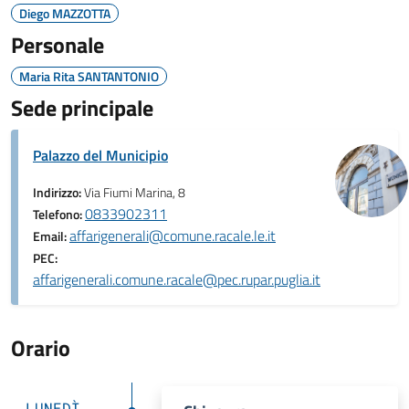
Diego MAZZOTTA
Personale
Maria Rita SANTANTONIO
Sede principale
Palazzo del Municipio
Indirizzo:
Via Fiumi Marina, 8
0833902311
Telefono:
affarigenerali@comune.racale.le.it
Email:
PEC:
affarigenerali.comune.racale@pec.rupar.puglia.it
Orario
LUNEDÌ