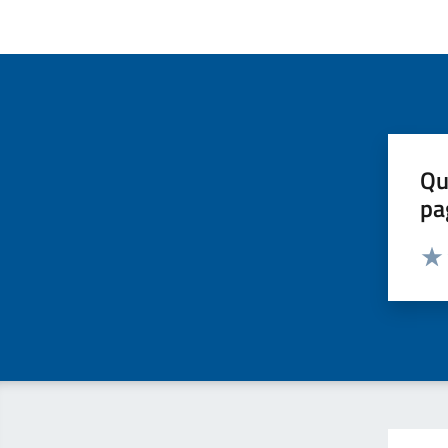
Qu
pa
Valut
Valu