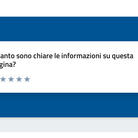
anto sono chiare le informazioni su questa
gina?
a da 1 a 5 stelle la pagina
ta 1 stelle su 5
Valuta 2 stelle su 5
Valuta 3 stelle su 5
Valuta 4 stelle su 5
Valuta 5 stelle su 5