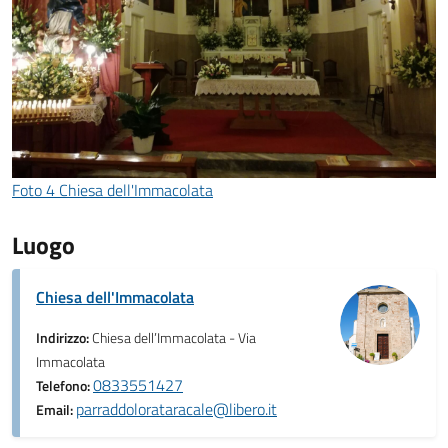
Foto 4 Chiesa dell'Immacolata
Luogo
Chiesa dell'Immacolata
Indirizzo:
Chiesa dell’Immacolata - Via
Immacolata
0833551427
Telefono:
parraddolorataracale@libero.it
Email: