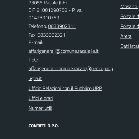
73055 Racale (LE)
Mosaico (
C.F. 81001290758 - P.Iva:
Portale 
01423910759
Telefono:
0833902311
Portale d
Fax: 0833902321
Arera
E-mail:
Dati Ista
PEC:
Ufficio Relazioni con il Pubblico URP
Uffici e orari
Numeri utili
CONTATTI D.P.O.