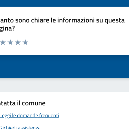
anto sono chiare le informazioni su questa
gina?
a da 1 a 5 stelle la pagina
ta 1 stelle su 5
Valuta 2 stelle su 5
Valuta 3 stelle su 5
Valuta 4 stelle su 5
Valuta 5 stelle su 5
tatta il comune
Leggi le domande frequenti
Richiedi assistenza