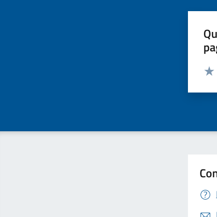
Qu
pa
Valut
Valu
Con