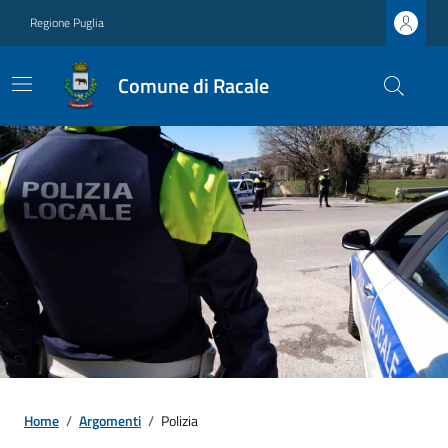
Regione Puglia
Comune di Racale
Home
/
Argomenti
/
Polizia